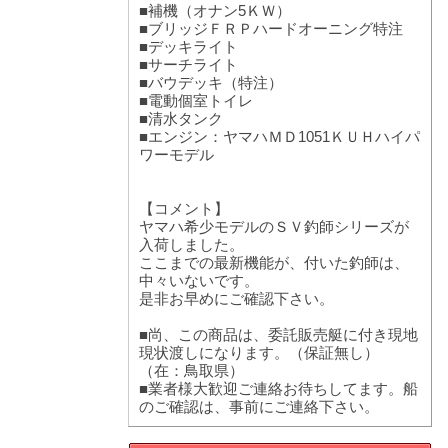
■補機（オナン5ＫＷ）
■ブリッジＦＲＰハードオーニング特注
■デッキライト
■サーチライト
■バウデッキ（特注）
■電動個室トイレ
■清水タンク
■エンジン：ヤマハＭＤ1051ＫＵＨハイパ
ワーモデル
【コメント】
ヤマハ希少モデルのＳＶ釣師シリーズが
入荷しました。
ここまでの最新機能が、付いた釣師は、
中々いないです。
是非お早めにご確認下さい。
■尚、この商品は、委託販売艇に付き現地
現状渡しになります。（保証無し）
（在：鳥取県）
■業者様大歓迎ご連絡お待ちしてます。船
のご確認は、事前にご連絡下さい。