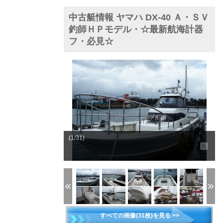
中古艇情報 ヤマハ DX-40 Ａ・ＳＶ
釣師ＨＰモデル・☆最新航海計器
フ・必見☆
(1/31)
すべての画像(31枚)を見る >>