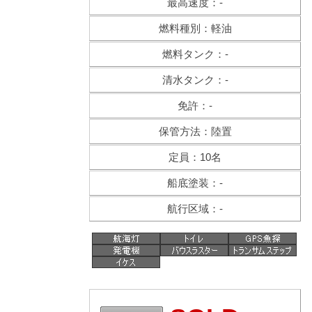
最高速度：-
燃料種別：軽油
燃料タンク：-
清水タンク：-
免許：-
保管方法：陸置
定員：10名
船底塗装：-
航行区域：-