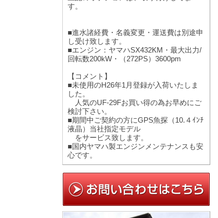
す。
■進水諸経費・名義変更・運送費は別途申
し受け致します。
■エンジン：ヤマハSX432KM・最大出力/
回転数200kW・（272PS）3600pm
【コメント】
■未使用のH26年1月登録が入荷いたしま
した。
人気のUF-29Fお買い得の為お早めにご
検討下さい。
■期間中ご契約の方にGPS魚探（10.４ｲﾝﾁ
液晶）当社指定モデル
をサービス致します。
■国内ヤマハ製エンジンメンテナンスも安
心です。