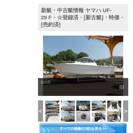
新艇・中古艇情報 ヤマハ UF-
29 F・☆登録済・[新古艇]・特価・
[売約済]
(1/22)
すべての画像(22枚)を見る >>